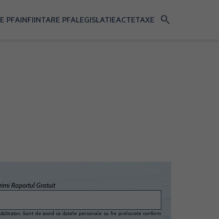
search
E PFA
INFIINTARE PFA
LEGISLATIE
ACTE
TAXE
imi Raportul Gratuit
&Straton. Sunt de acord ca datele personale sa fie prelucrate conform