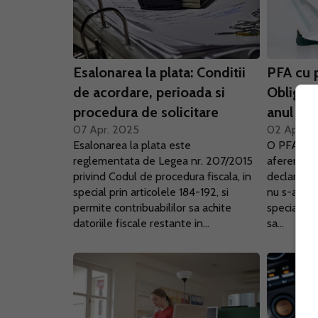
Esalonarea la plata: Conditii
PFA cu p
de acordare, perioada si
Obligati
procedura de solicitare
anul 20
07 Apr. 2025
02 Apr. 2
Esalonarea la plata este
O PFA inre
reglementata de Legea nr. 207/2015
aferenta a
privind Codul de procedura fiscala, in
declaratia 
special prin articolele 184-192, si
nu s-a decl
permite contribuabililor sa achite
specialist
datoriile fiscale restante in...
sa...