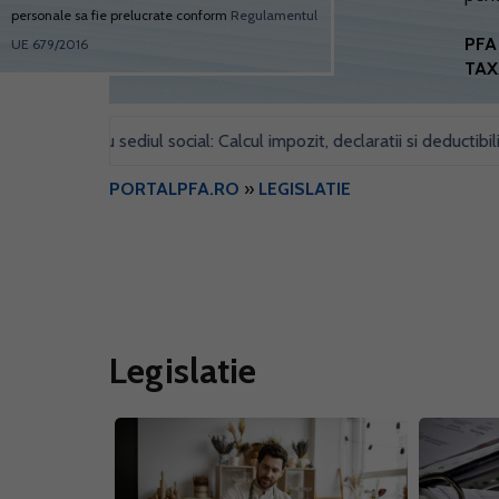
personale sa fie prelucrate conform
Regulamentul
PFA 
UE 679/2016
TAX
pentru sediul social: Calcul impozit, declaratii si deductibilitate
•
PORTALPFA.RO
»
LEGISLATIE
Legislatie