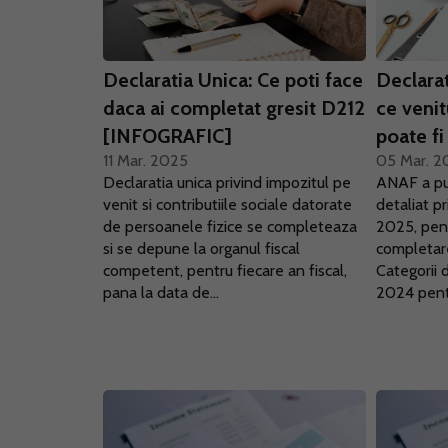
Declaratia Unica: Ce poti face
Declara
daca ai completat gresit D212
ce veni
[INFOGRAFIC]
poate f
11 Mar. 2025
05 Mar. 2
Declaratia unica privind impozitul pe
ANAF a pub
venit si contributiile sociale datorate
detaliat p
de persoanele fizice se completeaza
2025, pentr
si se depune la organul fiscal
completare
competent, pentru fiecare an fiscal,
Categorii d
pana la data de...
2024 pentr