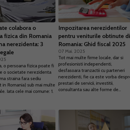
te colabora o
Impozitarea nerezidentilor
a fizica din Romania
pentru veniturile obtinute d
ma nerezidenta: 3
Romania: Ghid fiscal 2025
07 Mai. 2025
legale
Tot mai multe firme locale, dar si
025
profesionisti independenti,
, o persoana fizica poate fi
desfasoara tranzactii cu parteneri
e o societate nerezidenta
nerezidenti, fie ca este vorba despr
rma straina fara sediu
prestari de servicii, investitii,
 in Romania) sub mai multe
consultanta sau alte forme de...
le. Iata cele mai comune: 1.