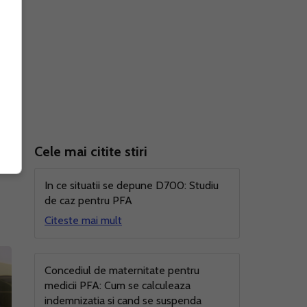
a
Cele mai citite stiri
d
e
In ce situatii se depune D700: Studiu
de caz pentru PFA
Citeste mai mult
Concediul de maternitate pentru
medicii PFA: Cum se calculeaza
indemnizatia si cand se suspenda