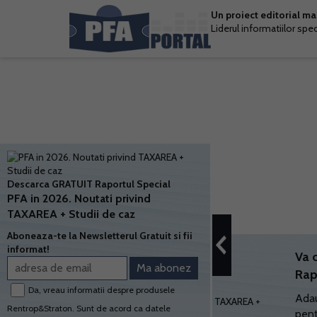
Un proiect editorial m
Liderul informatiilor spe
Descarca GRATUIT Raportul Special
PFA in 2026. Noutati privind
TAXAREA + Studii de caz
Aboneaza-te la Newsletterul Gratuit si fii
informat!
Va 
Rap
Da, vreau informatii despre produsele
Adau
Rentrop&Straton. Sunt de acord ca datele
pent