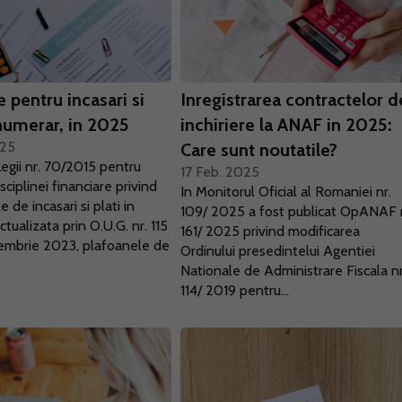
 pentru incasari si
Inregistrarea contractelor d
 numerar, in 2025
inchiriere la ANAF in 2025:
025
Care sunt noutatile?
gii nr. 70/2015 pentru
17 Feb. 2025
isciplinei financiare privind
In Monitorul Oficial al Romaniei nr.
e de incasari si plati in
109/ 2025 a fost publicat OpANAF 
tualizata prin O.U.G. nr. 115
161/ 2025 privind modificarea
cembrie 2023, plafoanele de
Ordinului presedintelui Agentiei
Nationale de Administrare Fiscala nr
114/ 2019 pentru...