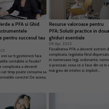
Verde a PFA si Ghid
Resurse valoroase pentru
nstrumentele
PFA: Solutii practice in dou
e pentru succesul tau
ghiduri esentiale
09 Apr. 2025
Fiscalitatea PFA a devenit extrem 
025
complicata, legislatia fiind dispersat
 vrei sa-ti gestionezi fara
in numeroase legi, ordonante, norm
atiile contabile si fiscale?
si precizari, ceea ce o face din ce in 
e complicata a devenit
mai greu de inteles si, implicit,...
 si cat timp poate consuma sa
formatiile corecte! De aceea,