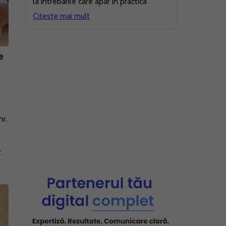
la intrebarile care apar in practica
Citeste mai mult
e
nr.
.