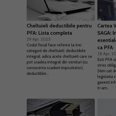
Cheltuieli deductibile pentru
Cartea 
PFA: Lista completa
SAGA: I
29 Apr. 2025
esential
Codul fiscal face referire la trei
ca PFA
categorii de cheltuieli: deductibile
28 Apr. 2
integral, adica acele cheltuieli care se
Esti PFA si
pot scadea integral din venituri (cu
stres oblig
consecinta scaderii impozitelor),
Stim cat d
deductibile...
legislatia
gasesti in
ti-am...