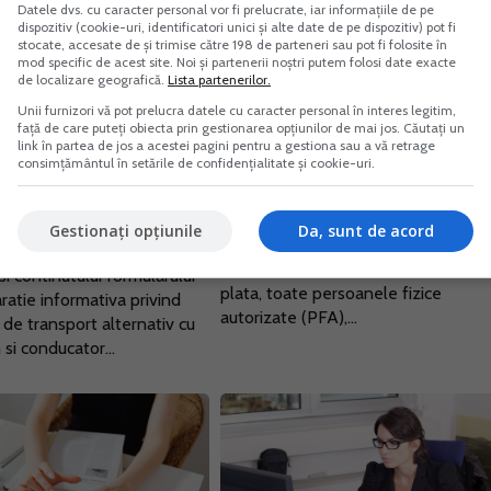
Datele dvs. cu caracter personal vor fi prelucrate, iar informațiile de pe
dispozitiv (cookie-uri, identificatori unici și alte date de pe dispozitiv) pot fi
stocate, accesate de și trimise către 198 de parteneri sau pot fi folosite în
mod specific de acest site. Noi și partenerii noștri putem folosi date exacte
de localizare geografică.
Lista partenerilor.
lt si alte platforme
PFA, II si IF: Cand aveti
Unii furnizori vă pot prelucra datele cu caracter personal în interes legitim,
haring, in vizorul
obligatia legala de a accept
față de care puteți obiecta prin gestionarea opțiunilor de mai jos. Căutați un
e trebuie sa declare
plati prin POS in 2025
link în partea de jos a acestei pagini pentru a gestiona sau a vă retrage
consimțământul în setările de confidențialitate și cookie-uri.
17 Mar. 2025
ularul 397
Incepand cu 16 iunie 2024, conform
025
Legii nr. 406/2023, care modifica si
am ca Ordinul ANAF nr.
Gestionați opțiunile
Da, sunt de acord
completeaza OUG 193/2002 privin
privind aprobarea
introducerea sistemelor moderne d
si continutului formularului
plata, toate persoanele fizice
ratie informativa privind
autorizate (PFA),...
e de transport alternativ cu
 si conducator...