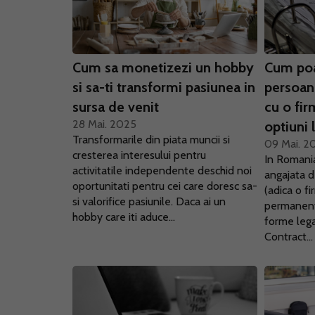
Cum sa monetizezi un hobby
Cum poa
si sa-ti transformi pasiunea in
persoan
sursa de venit
cu o fir
28 Mai. 2025
optiuni 
Transformarile din piata muncii si
09 Mai. 2
cresterea interesului pentru
In Romania
activitatile independente deschid noi
angajata d
oportunitati pentru cei care doresc sa-
(adica o fi
si valorifice pasiunile. Daca ai un
permanent
hobby care iti aduce...
forme lega
Contract...