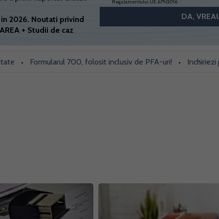
Regulamentului UE 679/2016
in 2026. Noutati privind
AREA + Studii de caz
Formularul 700, folosit inclusiv de PFA-uri!
Inchiriezi prin Bo
•