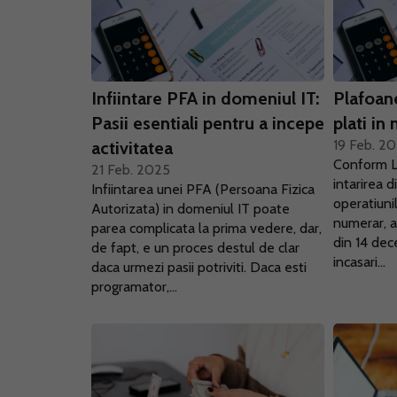
Infiintare PFA in domeniul IT:
Plafoane
Pasii esentiali pentru a incepe
plati in
19 Feb. 2
activitatea
Conform Le
21 Feb. 2025
intarirea d
Infiintarea unei PFA (Persoana Fizica
operatiunil
Autorizata) in domeniul IT poate
numerar, ac
parea complicata la prima vedere, dar,
din 14 de
de fapt, e un proces destul de clar
incasari...
daca urmezi pasii potriviti. Daca esti
programator,...