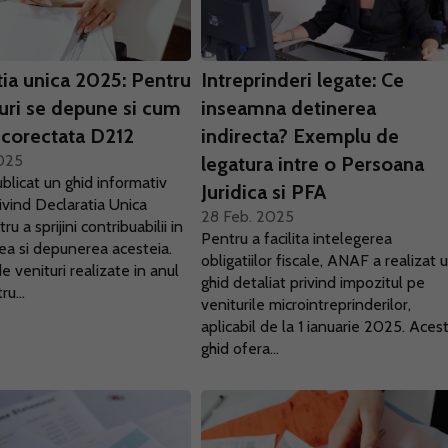
tia unica 2025: Pentru
Intreprinderi legate: Ce
turi se depune si cum
inseamna detinerea
i corectata D212
indirecta? Exemplu de
025
legatura intre o Persoana
licat un ghid informativ
Juridica si PFA
rivind Declaratia Unica
28 Feb. 2025
u a sprijini contribuabilii in
Pentru a facilita intelegerea
a si depunerea acesteia.
obligatiilor fiscale, ANAF a realizat 
e venituri realizate in anul
ghid detaliat privind impozitul pe
u...
veniturile microintreprinderilor,
aplicabil de la 1 ianuarie 2025. Aces
ghid ofera...