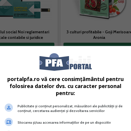
lul social Noi reglementari
3 culturi profitabile - Goji Merisoar
cale contabile si juridice
Aronia
Vreau acest produs →
Vreau acest produs →
etodologice, (9) Pentru intreruperile temporare de activitate
portalpfa.ro vă cere consimțământul pentru
ective, inclusiv cele de forta majora, dovedite cu documente
folosirea datelor dvs. cu caracter personal
tre contribuabil, proportional cu perioada nelucrata. (...).
pentru:
Publicitate și conținut personalizat, măsurători ale publicității și de
rme de venit, care isi exercita activitatea o parte din an, 
conținut, cercetarea audienței și dezvoltarea serviciilor
 anuala de venit aferenta perioadei efectiv lucrate se
Stocarea și/sau accesarea informațiilor de pe un dispozitiv
tarea normei anuale de venit la 365 de zile, iar rezultatul 