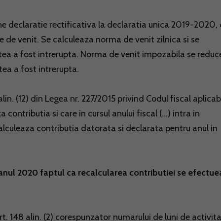
e declaratie rectificativa la declaratia unica 2019-2020, 
e de venit. Se calculeaza norma de venit zilnica si se
atea a fost intrerupta. Norma de venit impozabila se reduc
tea a fost intrerupta.
 alin. (12) din Legea nr. 227/2015 privind Codul fiscal aplicab
ontributia si care in cursul anului fiscal (...) intra in
ecalculeaza contributia datorata si declarata pentru anul in
ru anul 2020 faptul ca recalcularea contributiei se efectue
t. 148 alin. (2) corespunzator numarului de luni de activita