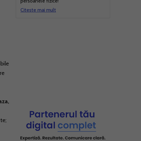
persoanele fizice!
Citeste mai mult
bile
re
aza,
te;