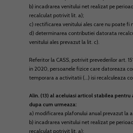
b) incadrarea venitului net realizat pe perioad
recalculat potrivit lit. a);
c) rectificarea venitului ales care nu poate fi 
d) determinarea contributiei datorata recalcu
venitului ales prevazut la lit. c).
Referitor la CASS, potrivit prevederilor art. 15
in 2020, persoanele fizice care datoreaza contr
temporara a activitatii (...) isi recalculeaza 
Alin. (13) al aceluiasi articol stabilea pent
dupa cum urmeaza:
a) modificarea plafonului anual prevazut la ar
b) incadrarea venitului net realizat pe perioad
recalculat potrivit lit. a);