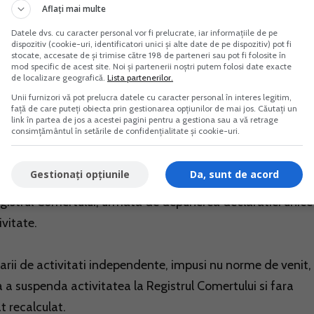
Aflați mai multe
Datele dvs. cu caracter personal vor fi prelucrate, iar informațiile de pe
dispozitiv (cookie-uri, identificatori unici și alte date de pe dispozitiv) pot fi
 normei de venit cu fractiunea de norma de venit calcula
stocate, accesate de și trimise către 198 de parteneri sau pot fi folosite în
mod specific de acest site. Noi și partenerii noștri putem folosi date exacte
pta din cauza starii de urgenta.
de localizare geografică.
Lista partenerilor.
Unii furnizori vă pot prelucra datele cu caracter personal în interes legitim,
față de care puteți obiecta prin gestionarea opțiunilor de mai jos. Căutați un
 starii de alerta daca activitatea desfasurata a fost
link în partea de jos a acestei pagini pentru a gestiona sau a vă retrage
consimțământul în setările de confidențialitate și cookie-uri.
-a instituit starea de alerta.
Gestionați opțiunile
Da, sunt de acord
rma de venit se recalculeaza pe perioada de activitate rezul
egistrul Comertului, urmata de depunerea declaratiei unice
vitate.
ularii de activitati independente, impusi nu norme de venit,
ra a suspenda activitatea la Registrul Comertului si fara
t recalculat.