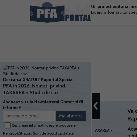
Un proiect editorial m
Liderul informatiilor spe
Descarca GRATUIT Raportul Special
PFA in 2026. Noutati privind
TAXAREA + Studii de caz
Aboneaza-te la Newsletterul Gratuit si fii
informat!
Va 
Rap
Da, vreau informatii despre produsele
Adau
Rentrop&Straton. Sunt de acord ca datele
pent