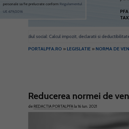
personale sa fie prelucrate conform
Regulamentul
PFA 
UE 679/2016
TAX
ntru sediul social: Calcul impozit, declaratii si deductibilitate
F
•
PORTALPFA.RO
»
LEGISLATIE
»
NORMA DE VEN
Reducerea normei de venit
de
REDACTIA PORTALPFA
la 16 Iun. 2021