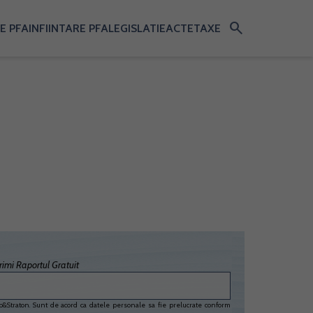
search
E PFA
INFIINTARE PFA
LEGISLATIE
ACTE
TAXE
imi Raportul Gratuit
&Straton. Sunt de acord ca datele personale sa fie prelucrate conform