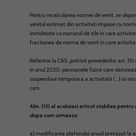
Pentru recalcularea normei de venit, se depun
venitul estimat din activitati impuse cu norm
inmulteste cu numarul de zile in care activit
fractiunea de norma de venit in care activita
Referitor la CAS, potrivit prevederilor art. 151
in anul 2020, persoanele fizice care datoreaza c
suspendare temporara a activitatii (...) isi r
curs.
Alin. (13) al aceluiasi articol stabilea pent
dupa cum urmeaza:
a) modificarea plafonului anual prevazut la ar