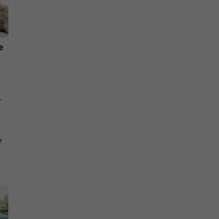
e
,
e