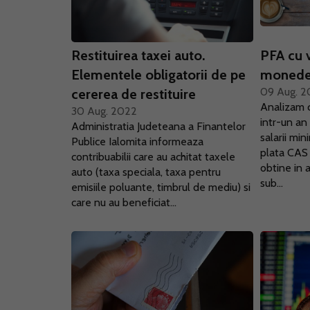
Restituirea taxei auto.
PFA cu v
Elementele obligatorii de pe
monede 
09 Aug. 
cererea de restituire
Analizam c
30 Aug. 2022
intr-un an 
Administratia Judeteana a Finantelor
salarii mi
Publice Ialomita informeaza
plata CAS 
contribuabilii care au achitat taxele
obtine in a
auto (taxa speciala, taxa pentru
sub...
emisiile poluante, timbrul de mediu) si
care nu au beneficiat...