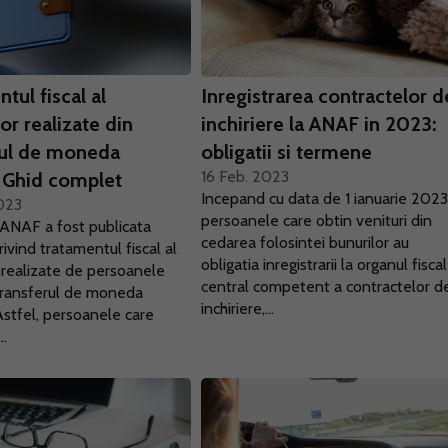
tul fiscal al
Inregistrarea contractelor d
lor realizate din
inchiriere la ANAF in 2023:
rul de moneda
obligatii si termene
16 Feb. 2023
. Ghid complet
Incepand cu data de 1 ianuarie 2023
023
persoanele care obtin venituri din
 ANAF a fost publicata
cedarea folosintei bunurilor au
rivind tratamentul fiscal al
obligatia inregistrarii la organul fiscal
r realizate de persoanele
central competent a contractelor d
 transferul de moneda
inchiriere,...
 Astfel, persoanele care
..