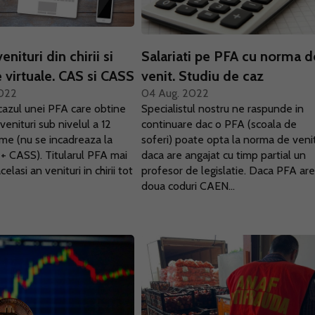
enituri din chirii si
Salariati pe PFA cu norma d
virtuale. CAS si CASS
venit. Studiu de caz
2022
04 Aug. 2022
azul unei PFA care obtine
Specialistul nostru ne raspunde in
venituri sub nivelul a 12
continuare dac o PFA (scoala de
nime (nu se incadreaza la
soferi) poate opta la norma de veni
+ CASS). Titularul PFA mai
daca are angajat cu timp partial un
celasi an venituri in chirii tot
profesor de legislatie. Daca PFA ar
doua coduri CAEN...