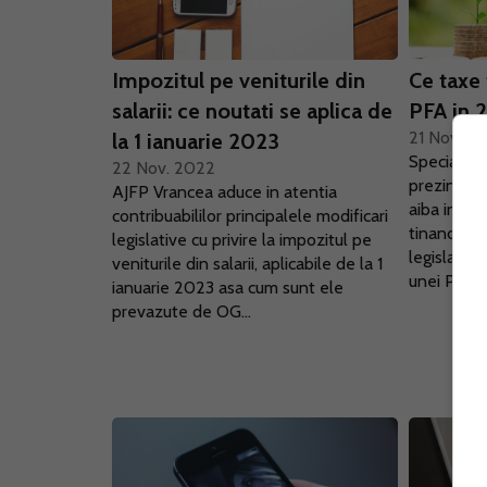
Impozitul pe veniturile din
Ce taxe 
salarii: ce noutati se aplica de
PFA in 
21 Nov. 2
la 1 ianuarie 2023
Specialistu
22 Nov. 2022
prezinta t
AJFP Vrancea aduce in atentia
aiba in ve
contribuabililor principalele modificari
tinand con
legislative cu privire la impozitul pe
legislativ
veniturile din salarii, aplicabile de la 1
unei PFA cu
ianuarie 2023 asa cum sunt ele
prevazute de OG...