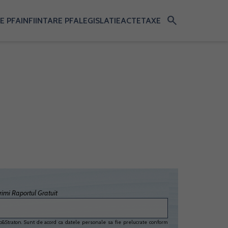
search
E PFA
INFIINTARE PFA
LEGISLATIE
ACTE
TAXE
imi Raportul Gratuit
&Straton. Sunt de acord ca datele personale sa fie prelucrate conform