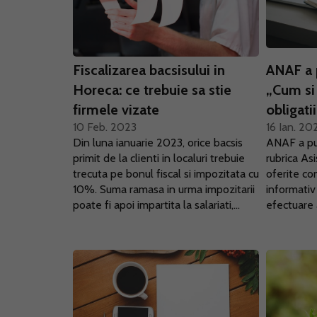
Fiscalizarea bacsisului in
ANAF a 
Horeca: ce trebuie sa stie
„Cum si
firmele vizate
obligatii
10 Feb. 2023
16 Ian. 20
Din luna ianuarie 2023, orice bacsis
ANAF a pub
primit de la clienti in localuri trebuie
rubrica Asi
trecuta pe bonul fiscal si impozitata cu
oferite con
10%. Suma ramasa in urma impozitarii
informativ
poate fi apoi impartita la salariati,...
efectuare a