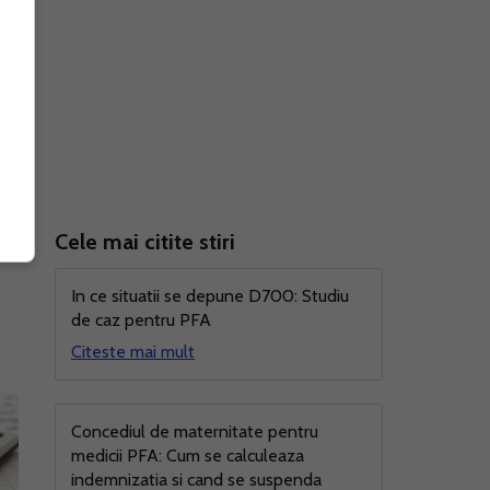
tul
la
Cele mai citite stiri
In ce situatii se depune D700: Studiu
de caz pentru PFA
Citeste mai mult
Concediul de maternitate pentru
medicii PFA: Cum se calculeaza
indemnizatia si cand se suspenda