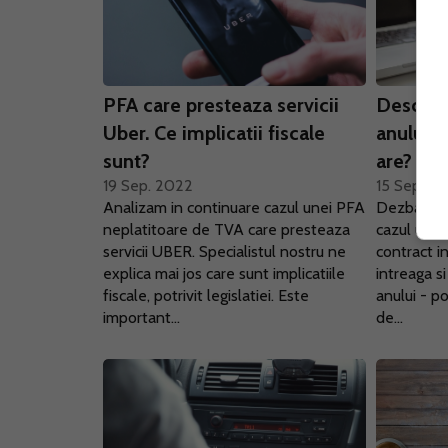
PFA care presteaza servicii
Deschid
Uber. Ce implicatii fiscale
anului. 
sunt?
are?
19 Sep. 2022
15 Sep. 2
Analizam in continuare cazul unei PFA
Dezbatem i
neplatitoare de TVA care presteaza
cazul unei
servicii UBER. Specialistul nostru ne
contract i
explica mai jos care sunt implicatiile
intreaga si
fiscale, potrivit legislatiei. Este
anului - po
important...
de...