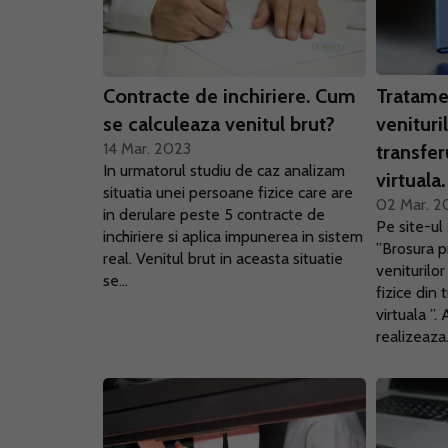
Contracte de inchiriere. Cum
Tratamen
se calculeaza venitul brut?
venituri
14 Mar. 2023
transfe
In urmatorul studiu de caz analizam
virtuala
situatia unei persoane fizice care are
02 Mar. 2
in derulare peste 5 contracte de
Pe site-ul
inchiriere si aplica impunerea in sistem
”Brosura p
real. Venitul brut in aceasta situatie
veniturilo
se...
fizice din
virtuala ”.
realizeaza.