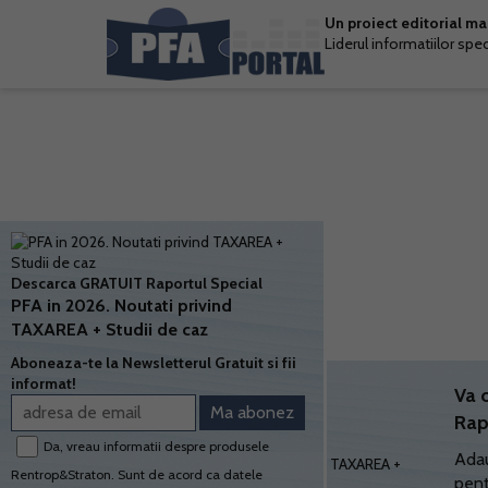
Un proiect editorial m
Liderul informatiilor spe
Descarca GRATUIT Raportul Special
PFA in 2026. Noutati privind
TAXAREA + Studii de caz
Aboneaza-te la Newsletterul Gratuit si fii
informat!
Va 
Rap
Da, vreau informatii despre produsele
Adau
Rentrop&Straton. Sunt de acord ca datele
pent