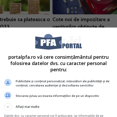
trebuie sa plateasca o
Cote noi de impozitare a
2023
veniturilor obtinute de
022
persoane fizice, din
l nostru in legislatia muncii
participarea la jocurile de
axele pe care trebuie sa le
noroc
dere o PFA in anul 2023,
21 Sep. 2022
t de noile modificari
portalpfa.ro vă cere consimțământul pentru
AJFP Teleorman aduce la cunostint
e. Luam drept exeplu cazul
folosirea datelor dvs. cu caracter personal
prevederile OG 16/2022 pentru
...
pentru:
modificarea si completare a Codului
fiscal, cu privire la baremul de
Publicitate și conținut personalizat, măsurători ale publicității și de
impunere asupra fiecarui venit brut
conținut, cercetarea audienței și dezvoltarea serviciilor
primit de un participant de...
Stocarea și/sau accesarea informațiilor de pe un dispozitiv
Aflați mai multe
Datele dvs. cu caracter personal vor fi prelucrate, iar informațiile de pe