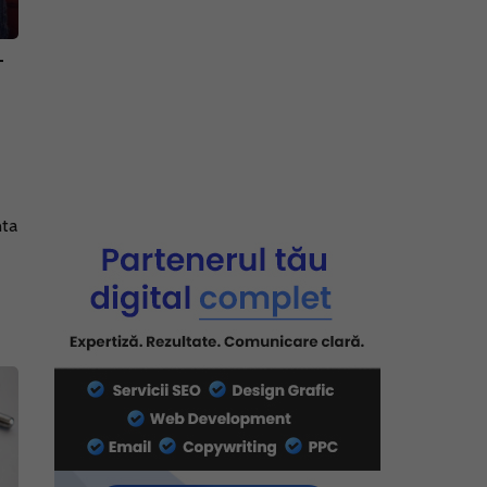
–
nta