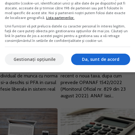
dispozitiv (cookie-uri, identificatori unici și alte date de pe dispozitiv) pot fi
stocate, accesate de și trimise către 198 de parteneri sau pot fi folosite în
mod specific de acest site. Noi și partenerii noștri putem folosi date exacte
de localizare geografică.
Lista partenerilor.
Unii furnizori vă pot prelucra datele cu caracter personal în interes legitim,
ere PFA in cursul
Taxa noua in Nomeclatorul
față de care puteți obiecta prin gestionarea opțiunilor de mai jos. Căutați un
link în partea de jos a acestei pagini pentru a gestiona sau a vă retrage
Ce obligatii de plata
obligatiilor de plata la buge
consimțământul în setările de confidențialitate și cookie-uri.
de stat
022
30 Aug. 2022
Gestionați opțiunile
Da, sunt de acord
n randurile de mai jos
In Nomenclator obligatiilor de plata 
 persoane fizice care are un
bugetul de stat a fost introdusa
ndividual de munca cu norma
recent o noua taxa, dupa cum
 si-a deschis si PFA in cursul
prevede OPANAF 1542/2022
fesie liberala in sistem real
(Monitorul Oficial nr. 829 din 23
august 2022). ANAF Iasi...