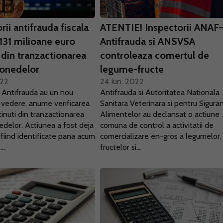
rii antifrauda fiscala
ATENTIE! Inspectorii ANAF
 131 milioane euro
Antifrauda si ANSVSA
 din tranzactionarea
controleaza comertul de
onedelor
legume-fructe
022
24 Iun. 2022
i Antifrauda au un nou
Antifrauda si Autoritatea Nationala
n vedere, anume verificarea
Sanitara Veterinara si pentru Sigura
tinuti din tranzactionarea
Alimentelor au declansat o actiune
delor. Actiunea a fost deja
comuna de control a activitatii de
fiind identificate pana acum
comercializare en-gros a legumelor,
..
fructelor si...