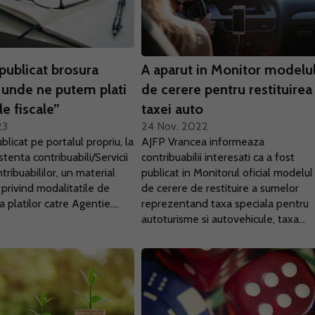
publicat brosura
A aparut in Monitor modelu
 unde ne putem plati
de cerere pentru restituirea
le fiscale”
taxei auto
23
24 Nov. 2022
licat pe portalul propriu, la
AJFP Vrancea informeaza
stenta contribuabili/Servicii
contribuabilii interesati ca a fost
tribuabililor, un material
publicat in Monitorul oficial modelul
 privind modalitatile de
de cerere de restituire a sumelor
 platilor catre Agentie....
reprezentand taxa speciala pentru
autoturisme si autovehicule, taxa...