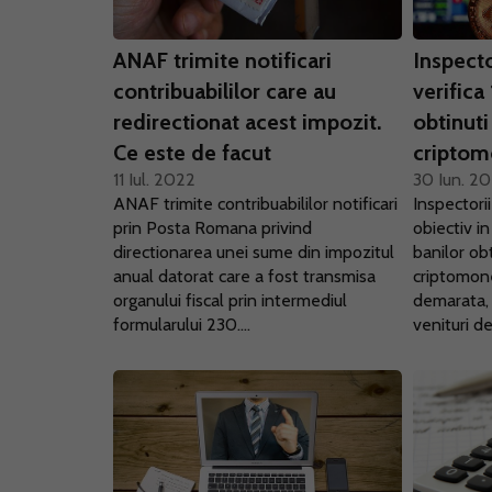
ANAF trimite notificari
Inspecto
contribuabililor care au
verifica
redirectionat acest impozit.
obtinuti
Ce este de facut
criptom
11 Iul. 2022
30 Iun. 2
ANAF trimite contribuabililor notificari
Inspectori
prin Posta Romana privind
obiectiv i
directionarea unei sume din impozitul
banilor ob
anual datorat care a fost transmisa
criptomone
organului fiscal prin intermediul
demarata, 
formularului 230....
venituri de.