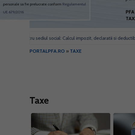
personale sa fie prelucrate conform
Regulamentul
PFA 
UE 679/2016
TAX
l pentru sediul social: Calcul impozit, declaratii si deductibilitate
PORTALPFA.RO
»
TAXE
Taxe